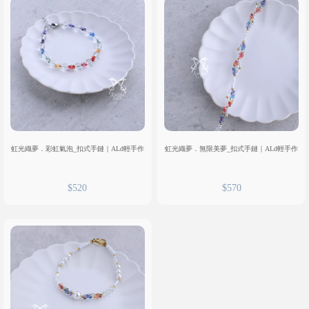
虹光織夢．彩虹氣泡_扣式手鏈｜ALd輕手作
虹光織夢．無限美夢_扣式手鏈｜ALd輕手作
$520
$570
會
員
登
入
聯
絡
我