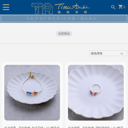
0
全館單筆訂單任選3件免運（國內限定）
全部商品
全部商品
虹光織夢．彩虹軟糖_扣式手鏈｜ALd輕手作
虹光織夢．彩虹軟糖_彈性繩戒指｜ALd輕手