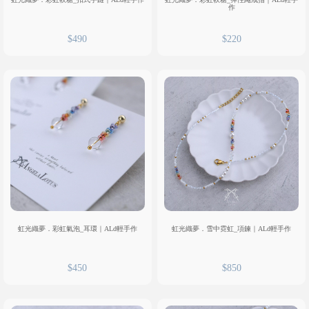
作
$490
$220
虹光織夢．彩虹氣泡_耳環｜ALd輕手作
虹光織夢．雪中霓虹_項鍊｜ALd輕手作
$450
$850