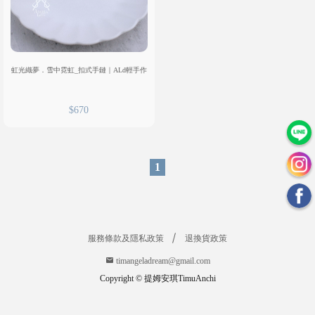
們
退
換
貨
虹光織夢．雪中霓虹_扣式手鏈｜ALd輕手作
政
策
服
$670
務
條
款
1
及
隱
私
政
策
服務條款及隱私政策
退換貨政策
t
timangeladream@gmail.com
i
m
a