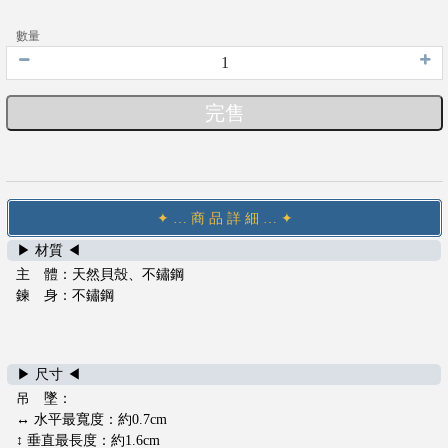
數量
完售
✦ … 商 品 詳 細 … ✦
▶ 材質 ◀
主 體：天然貝殼、不鏽鋼
鍊 身：不鏽鋼
會
員
登
入
▶ 尺寸 ◀
聯
吊 墜：
絡
↔ 水平最寬度：約0.7cm
我
↕ 垂直最長度：約1.6cm