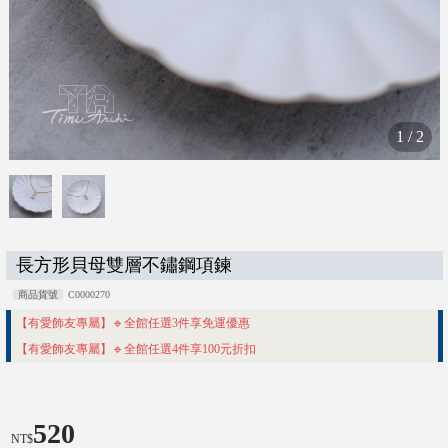
1
/
2
長方形貝母雙層不鏽鋼項鍊
商品貨號
C0000270
【有愛飾友專屬】🔹全館任選3件享免運優惠
【有愛飾友專屬】🔹全館任選4件享100元折扣
520
NT$