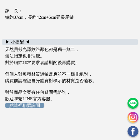
們
鍊 長：
退
短約37cm，長約42cm+5cm延長尾鏈
換
貨
政
策
▶ 小提醒 ◀
服
天然貝殼光澤紋路顏色都是獨一無二，
務
無法指定也非瑕疵。
條
對於細節非常要求者請斟酌後再購買。
款
每個人對每種材質過敏反應並不一樣非絕對，
及
購買前請確認自身體質對標示的材質是否過敏。
隱
私
對於商品文案有任何疑問需諮詢，
政
歡迎聯繫LINE官方客服。
策
點這裡聯繫詢問
t
i
m
a