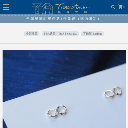
0
全館單筆訂單任選3件免運（國內限定）
全部商品
T&A選品｜T&A Select acc.
耳飾類 Earrings