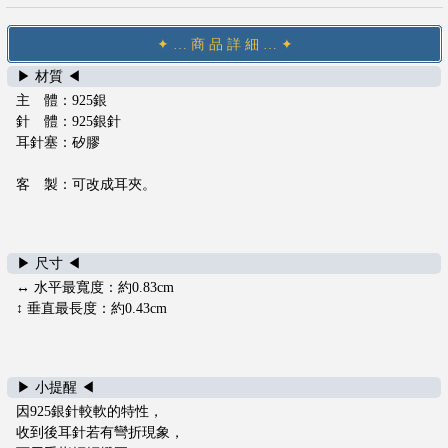
們
退
✦ … 商 品 詳 細 … ✦
換
▶ 材質 ◀
貨
主 體：925銀
政
針 體：925銀針
策
耳針塞：矽膠
服
務
客 製：可改成耳夾。
條
款
及
隱
▶ 尺寸 ◀
私
↔ 水平最寬度：約0.83cm
政
↕ 垂直最長度：約0.43cm
策
t
i
▶ 小提醒 ◀
m
因925銀針較軟的特性，
a
收到後耳針若有彎折現象，