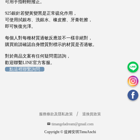
可用手指輕輕撥正。
n
g
925銀針若變黃變黑是正常硫化作用，
e
可使用拭銀布、洗銀水、橡皮擦、牙膏乾擦，
l
即可恢復光澤。
a
每個人對每種材質過敏反應並不一樣非絕對，
d
購買前請確認自身體質對標示的材質是否過敏。
r
e
對於商品文案有任何疑問需諮詢，
a
歡迎聯繫LINE官方客服。
點這裡聯繫詢問
m
@
g
m
a
i
服務條款及隱私政策
退換貨政策
l.
c
timangeladream@gmail.com
o
m