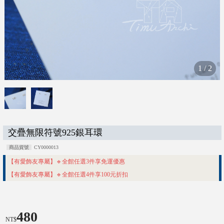
1
/
2
交疊無限符號925銀耳環
商品貨號
CY0000013
【有愛飾友專屬】🔹全館任選3件享免運優惠
【有愛飾友專屬】🔹全館任選4件享100元折扣
480
NT$