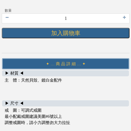
數量
加入購物車
✦ … 商 品 詳 細 … ✦
▶ 材質 ◀
主 體：天然貝殼、鍍白金配件
會
員
登
▶ 尺寸 ◀
入
戒 圍：可調式戒圍
聯
最小配戴戒圍建議美圍#6號以上
絡
調整戒圍時，請小力調整勿大力拉扯
我