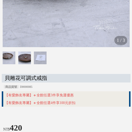
1
/
3
貝雕花可調式戒指
商品貨號
D0000085
【有愛飾友專屬】🔹全館任選3件享免運優惠
【有愛飾友專屬】🔹全館任選4件享100元折扣
420
NT$