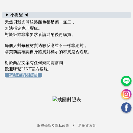
們
退
▶ 小提醒 ◀
換
天然貝殼光澤紋路顏色都是獨一無二，
貨
無法指定也非瑕疵。
政
對於細節非常要求者請斟酌後再購買。
策
每個人對每種材質過敏反應並不一樣非絕對，
服
購買前請確認自身體質對標示的材質是否過敏。
務
條
對於商品文案有任何疑問需諮詢，
款
歡迎聯繫LINE官方客服。
及
點這裡聯繫詢問
隱
私
政
策
t
i
m
服務條款及隱私政策
退換貨政策
a