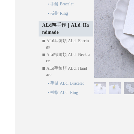
手鏈 Bracelet
戒指 Ring
ALd輕手作｜ALd. Ha
ndmade
ALd耳飾類 ALd. Earrin
gs
ALd頸飾類 ALd. Neck a
cc.
ALd手飾類 ALd. Hand
acc.
手鏈 ALd. Bracelet
戒指 ALd. Ring