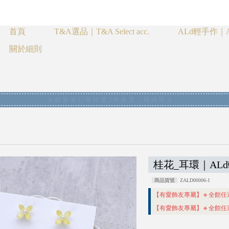
首頁
T&A選品｜T&A Select acc.
ALd輕手作｜AL
關於細則
全館單筆訂單任選3件免運（國內限定）
桂花_耳環｜AL
商品貨號
ZALD00006-1
【有愛飾友專屬】🔹全館任
【有愛飾友專屬】🔹全館任選