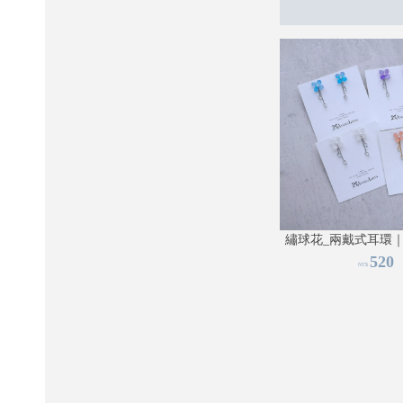
繡球花_兩戴式耳環｜
520
NT$