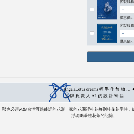
客製服務
優惠價
NT
客製服務
優惠價
NT
✦ … AngelaLotus dreams 輕 手 作 飾 物 … 
品 牌 負 責 人 AL 的 設 計 寄 語
，那也必須來點台灣耳熟能詳的花形，家的花圃裡桂花每到桂花花季時，
浮現喝著桂花茶的記憶。