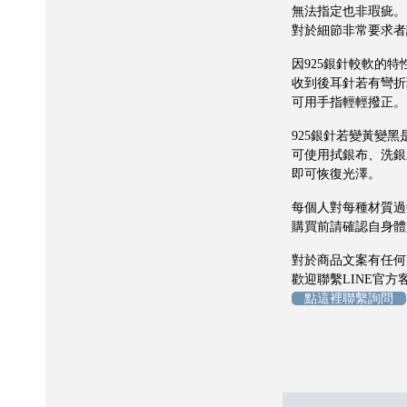
無法指定也非瑕疵。
對於細節非常要求者
因925銀針較軟的特
收到後耳針若有彎折
可用手指輕輕撥正。
925銀針若變黃變
可使用拭銀布、洗銀
即可恢復光澤。
每個人對每種材質過
購買前請確認自身體
對於商品文案有任何
歡迎聯繫LINE官方
點這裡聯繫詢問