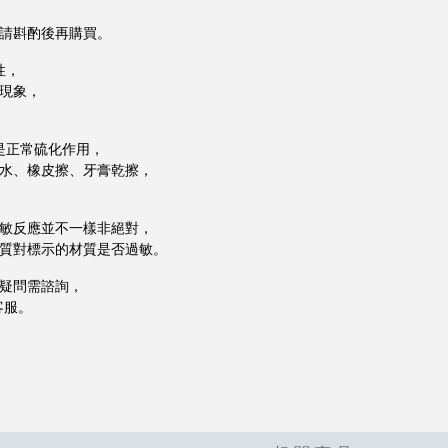
請斟酌後再購買。
性，
現象，
黑是正常硫化作用，
水、橡皮擦、牙膏乾擦，
敏反應並不一樣非絕對，
質對標示的材質是否過敏。
疑問需諮詢，
客服。