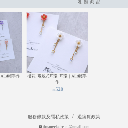
相關商品
ALd輕手作
櫻花_兩戴式耳環_耳環｜ALd輕手
作
520
NT$
服務條款及隱私政策
退換貨政策
timangeladream@gmail.com