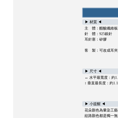
▶ 材質 ◀
主 體：醋酸纖維板
針 體：925銀針
耳針塞：矽膠
客 製：可改成耳夾
▶ 尺寸 ◀
↔ 水平最寬度：約1.
↕ 垂直最長度：約1.1
▶ 小提醒 ◀
花朵顏色為暈染工藝
紋路顏色都是獨一無