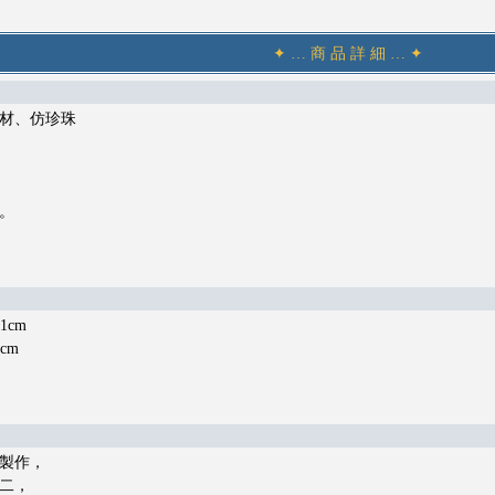
✦ … 商 品 詳 細 … ✦
材、仿珍珠
。
1cm
cm
製作，
二，